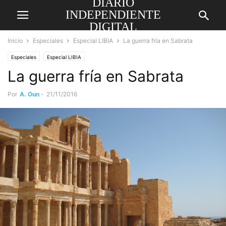
DIARIO
INDEPENDIENTE
DIGITAL
Inicio
Especiales
Especial LIBIA
La guerra fría en Sabrata
Especiales
Especial LIBIA
La guerra fría en Sabrata
Por
A. Oun
-
21/11/2016