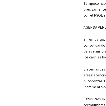
Tampoco habla
precisamente 
con el PSOE e
AGENDA VER
Sin embargo, 
consolidando 
bajas emisione
los carriles bic
En temas de sa
áreas: atenci
bucodental. Ta
incremento de 
Estos Presupu
certidumbres, 