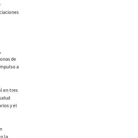
e
ciaciones
,
zonas de
impulso a
l en tres
salud
rios y el
n
n la