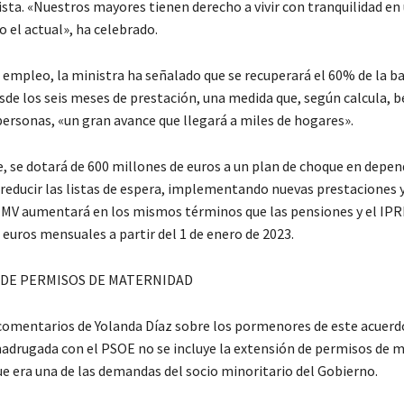
ista. «Nuestros mayores tienen derecho a vivir con tranquilidad e
 el actual», ha celebrado.
 empleo, la ministra ha señalado que se recuperará el 60% de la b
de los seis meses de prestación, una medida que, según calcula, b
personas, «un gran avance que llegará a miles de hogares».
e, se dotará de 600 millones de euros a un plan de choque en depe
 reducir las listas de espera, implementando nuevas prestaciones y 
IMV aumentará en los mismos términos que las pensiones y el IP
 euros mensuales a partir del 1 de enero de 2023.
 DE PERMISOS DE MATERNIDAD
s comentarios de Yolanda Díaz sobre los pormenores de este acuer
drugada con el PSOE no se incluye la extensión de permisos de m
ue era una de las demandas del socio minoritario del Gobierno.