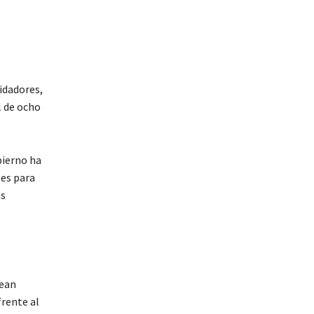
idadores,
l de ocho
bierno ha
mes para
as
sean
rente al