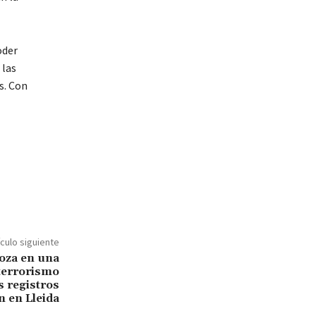
oder
 las
s. Con
ículo siguiente
oza en una
 terrorismo
s registros
n en Lleida