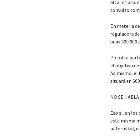
alza inflacion
convulso como
En materia de
reguladora des
unas 300.000 
Por otra part
el objetivo de
Asimismo, el 
situará en 600
NO SE HABLA
Eso sí, en lo
esta misma ma
paternidad, q