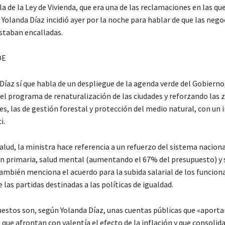
 de la Ley de Vivienda, que era una de las reclamaciones en las qu
Yolanda Díaz incidió ayer por la noche para hablar de que las nego
staban encalladas.
DE
Díaz sí que habla de un despliegue de la agenda verde del Gobierno
el programa de renaturalización de las ciudades y reforzando las 
s, las de gestión forestal y protección del medio natural, con un 
i.
lud, la ministra hace referencia a un refuerzo del sistema naciona
ón primaria, salud mental (aumentando el 67% del presupuesto) y 
mbién menciona el acuerdo para la subida salarial de los funciona
las partidas destinadas a las políticas de igualdad.
estos son, según Yolanda Díaz, unas cuentas públicas que «aporta
que afrontan con valentía el efecto de la inflación y que consolida