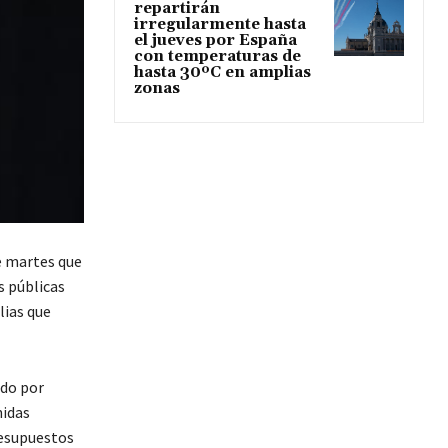
repartirán
irregularmente hasta
el jueves por España
con temperaturas de
hasta 30ºC en amplias
zonas
e martes que
s públicas
lias que
ido por
nidas
resupuestos