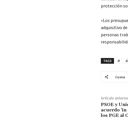
protección soc
«Los presupue
adquisitivo de
personas trab
responsabilida
TAGS
D
G
Cuota
Artículo anterio
PSOE y Uni
acuerdo ‘in 
los PGE al 