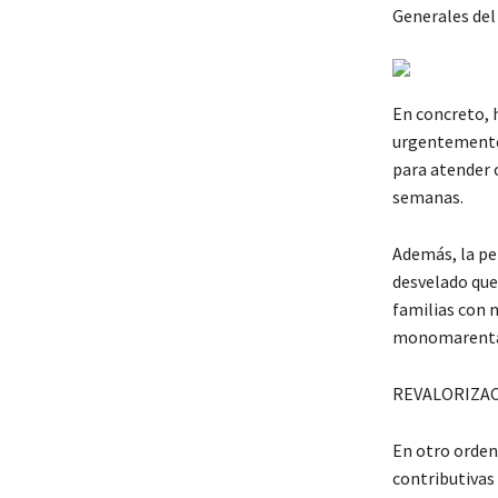
Generales del
En concreto, 
urgentemente 
para atender 
semanas.
Además, la pe
desvelado que
familias con m
monomarentale
REVALORIZAC
En otro orden
contributivas