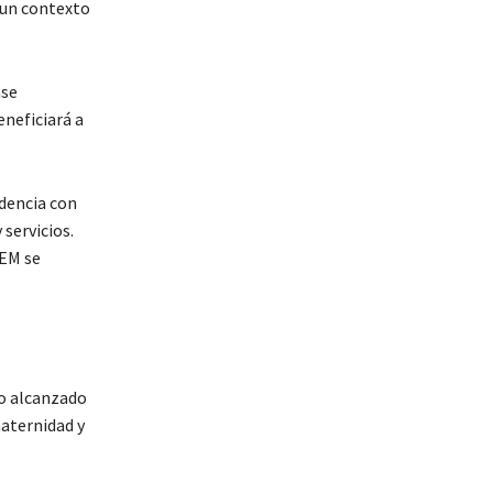
n un contexto
ase
eneficiará a
ndencia con
servicios.
REM se
do alcanzado
aternidad y